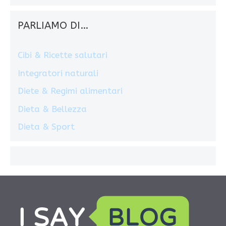
PARLIAMO DI…
Cibi & Ricette salutari
Integratori naturali
Diete & Regimi alimentari
Dieta & Bellezza
Dieta & Sport