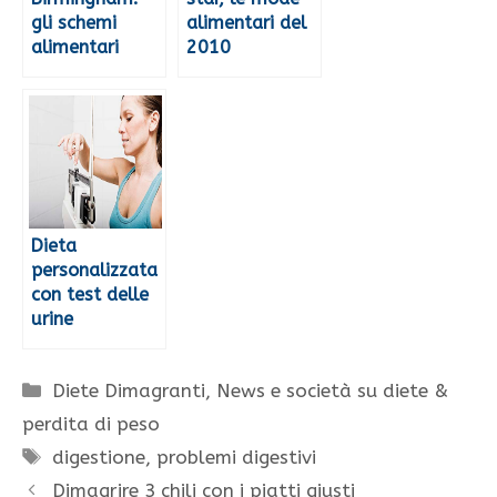
gli schemi
alimentari del
alimentari
2010
Dieta
personalizzata
con test delle
urine
Categorie
Diete Dimagranti
,
News e società su diete &
perdita di peso
Tag
digestione
,
problemi digestivi
Dimagrire 3 chili con i piatti giusti