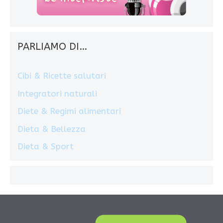
PARLIAMO DI…
Cibi & Ricette salutari
Integratori naturali
Diete & Regimi alimentari
Dieta & Bellezza
Dieta & Sport