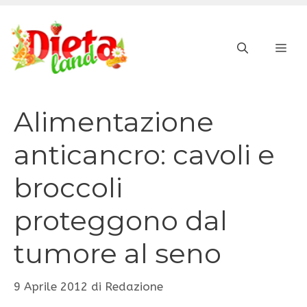
Vai
al
ME
contenuto
Alimentazione
anticancro: cavoli e
broccoli
proteggono dal
tumore al seno
9 Aprile 2012
di
Redazione