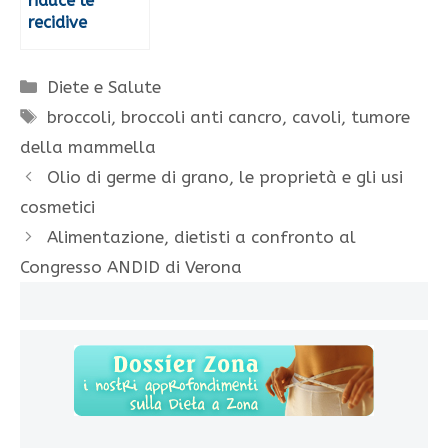
riduce le
recidive
Categorie
Diete e Salute
Tag
broccoli
,
broccoli anti cancro
,
cavoli
,
tumore
della mammella
Olio di germe di grano, le proprietà e gli usi
cosmetici
Alimentazione, dietisti a confronto al
Congresso ANDID di Verona