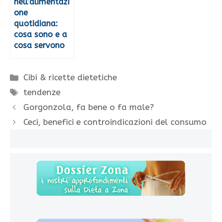
nell’alimentazi
one
quotidiana:
cosa sono e a
cosa servono
Categorie
Cibi & ricette dietetiche
Tag
tendenze
Gorgonzola, fa bene o fa male?
Ceci, benefici e controindicazioni del consumo