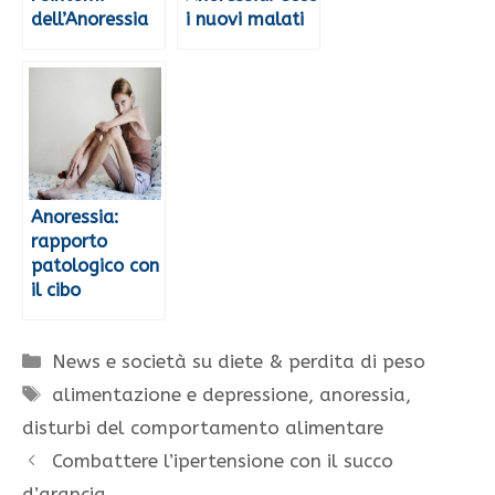
dell’Anoressia
i nuovi malati
Anoressia:
rapporto
patologico con
il cibo
Categorie
News e società su diete & perdita di peso
Tag
alimentazione e depressione
,
anoressia
,
disturbi del comportamento alimentare
Combattere l’ipertensione con il succo
d’arancia