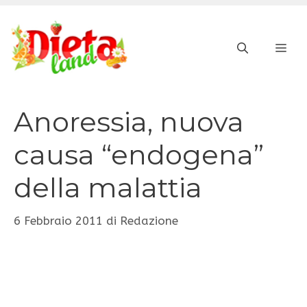
Vai
al
ME
contenuto
Anoressia, nuova
causa “endogena”
della malattia
6 Febbraio 2011
di
Redazione