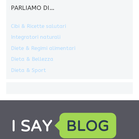
PARLIAMO DI…
Cibi & Ricette salutari
Integratori naturali
Diete & Regimi alimentari
Dieta & Bellezza
Dieta & Sport