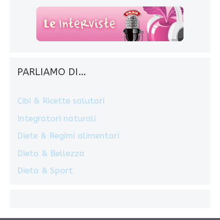
PARLIAMO DI…
Cibi & Ricette salutari
Integratori naturali
Diete & Regimi alimentari
Dieta & Bellezza
Dieta & Sport