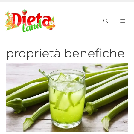
Vai
al
ME
contenuto
proprietà benefiche