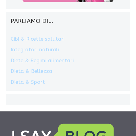
PARLIAMO DI…
Cibi & Ricette salutari
Integratori naturali
Diete & Regimi alimentari
Dieta & Bellezza
Dieta & Sport