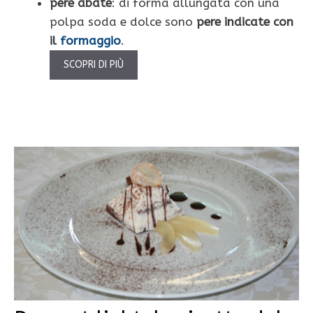
pere abate
: di forma allungata con una
polpa soda e dolce sono
pere indicate con
il
formaggio
.
SCOPRI DI PIÙ