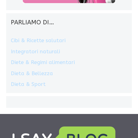
PARLIAMO DI…
Cibi & Ricette salutari
Integratori naturali
Diete & Regimi alimentari
Dieta & Bellezza
Dieta & Sport