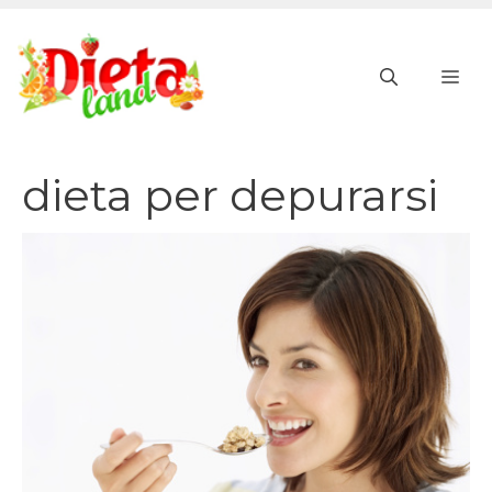
Vai
al
ME
contenuto
dieta per depurarsi