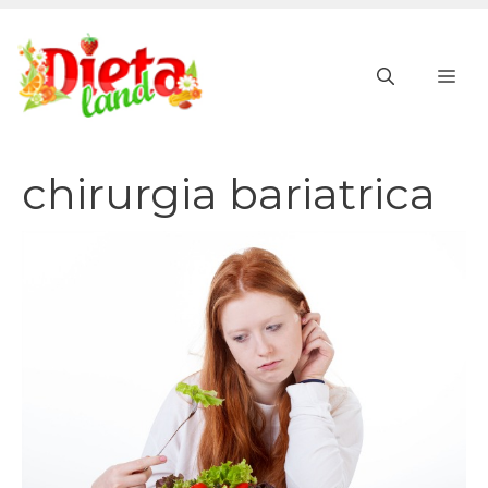
Vai
al
ME
contenuto
chirurgia bariatrica