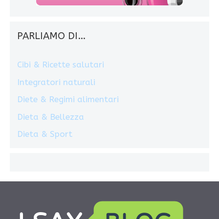
PARLIAMO DI…
Cibi & Ricette salutari
Integratori naturali
Diete & Regimi alimentari
Dieta & Bellezza
Dieta & Sport