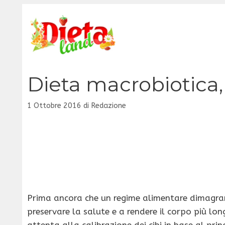
Vai
al
contenuto
Dieta macrobiotica
1 Ottobre 2016
di
Redazione
Prima ancora che un regime alimentare dimagra
preservare la salute e a rendere il corpo più lo
attenta alla calibrazione dei cibi in base al pri