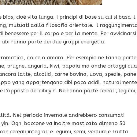
os, cioè vita lunga. I principi di base su cui si basa il
ng, mutuati dalla filosofia orientale. Il raggungiment
di benessere per il corpo e per la mente. Per avvicinarsi
cibi fanno parte dei due gruppi energetici.
, aromatico, dolce o amaro. Per esempio ne fanno parte
ne, prugne, anguria, kiwi, papaia ma anche ortaggi qua
cora latte, alcolici, carne bovina, uova, spezie, pane
gruppo yang appartengono cibi poco acidi, naturalmente
è l’opposto dei cibi yin. Ne fanno parte cereali, legumi,
lità. Nel periodo invernale andrebbero consumati
i yin. Ogni boccone va inoltre masticato almeno 50
n cereali integrali e legumi, semi, verdure e frutta