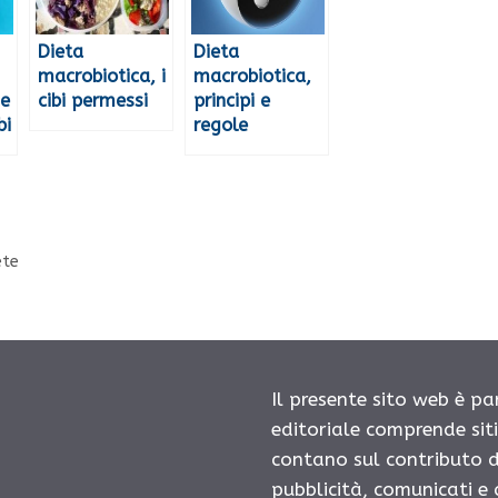
Dieta
Dieta
macrobiotica, i
macrobiotica,
 e
cibi permessi
principi e
bi
regole
ete
Il presente sito web è pa
editoriale comprende sit
contano sul contributo d
pubblicità, comunicati e