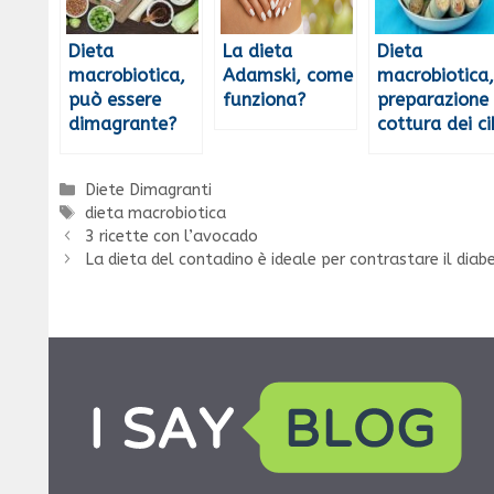
Dieta
La dieta
Dieta
macrobiotica,
Adamski, come
macrobiotica,
può essere
funziona?
preparazione
dimagrante?
cottura dei ci
Categorie
Diete Dimagranti
Tag
dieta macrobiotica
3 ricette con l’avocado
La dieta del contadino è ideale per contrastare il diab