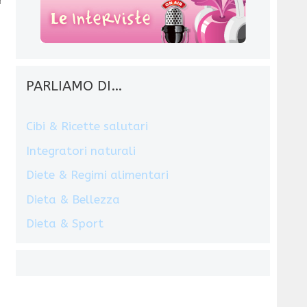
PARLIAMO DI…
Cibi & Ricette salutari
Integratori naturali
Diete & Regimi alimentari
Dieta & Bellezza
Dieta & Sport