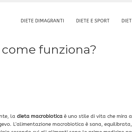
DIETE DIMAGRANTI
DIETE E SPORT
DIET
, come funziona?
nte, la
dieta macrobiotica
è uno stile di vita che mira a
ngevo. L’alimentazione macrobiotica è sana, equilibrata,
ncipio secondo cui gli alimenti sono le prime medicine pe