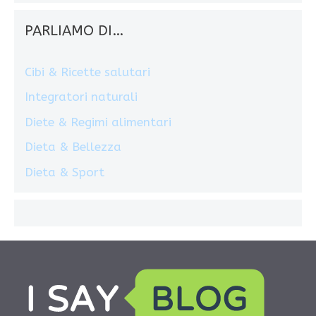
PARLIAMO DI…
Cibi & Ricette salutari
Integratori naturali
Diete & Regimi alimentari
Dieta & Bellezza
Dieta & Sport