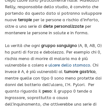
crepa cuore sono praticamente nulle. Muredach
Reilly, responsabile dello studio, è convinto che
partendo da questo dato si potranno sviluppare
nuove
terapie
per le persone a rischio d’infarto,
oltre a una serie di
diete personalizzate
per
mantenere le persone in salute e in forma.
La verità che ogni
gruppo sanguigno
(A, B, AB, O)
ha punti di forza e debolezza. Per esempio chi 0,
rischia meno di morire di malaria ma è più
vulnerabile a colera e
ulcere dello stomaco
. Chi
invece è A, è più vulnerabili al
tumore gastrico
,
mentre quelle con tipo 0 sono meno protette dai
danni del batterio dell’ulcera, l’H. Pylori. Per
quanto riguarda il
peso
: il gruppo 0 tende a
ingrassare, soprattutto a causa
dell’inquinamento, che attiverebbe una serie di