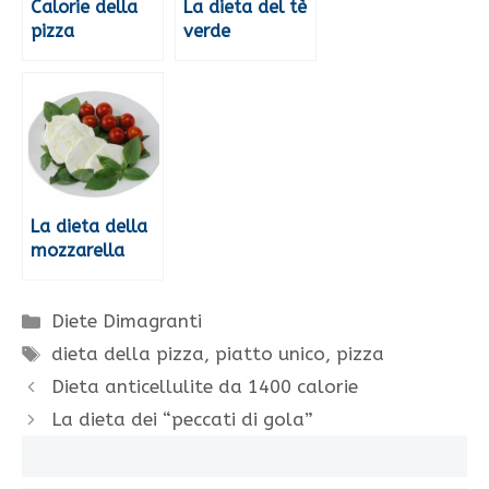
Calorie della
La dieta del tè
pizza
verde
La dieta della
mozzarella
Categorie
Diete Dimagranti
Tag
dieta della pizza
,
piatto unico
,
pizza
Dieta anticellulite da 1400 calorie
La dieta dei “peccati di gola”