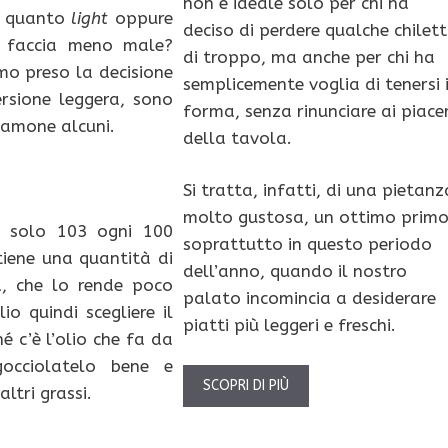
non è ideale solo per chi ha
in quanto
light
oppure
deciso di perdere qualche chilet
 faccia meno male?
di troppo, ma anche per chi ha
o preso la decisione
semplicemente voglia di tenersi 
versione leggera, sono
forma, senza rinunciare ai piacer
diamone alcuni.
della tavola.
Si tratta, infatti, di una pietanz
molto gustosa, un ottimo primo
, solo 103 ogni 100
soprattutto in questo periodo
tiene una quantità di
dell’anno, quando il nostro
a, che lo rende poco
palato incomincia a desiderare
lio quindi scegliere il
piatti più leggeri e freschi.
é c’è l’olio che fa da
gocciolatelo bene e
SCOPRI DI PIÙ
ltri grassi.