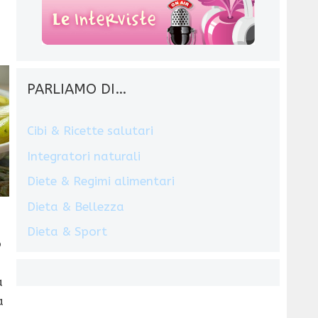
PARLIAMO DI…
Cibi & Ricette salutari
Integratori naturali
Diete & Regimi alimentari
Dieta & Bellezza
Dieta & Sport
o
a
a