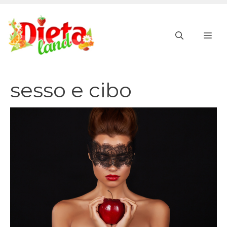
Vai
al
ME
contenuto
sesso e cibo