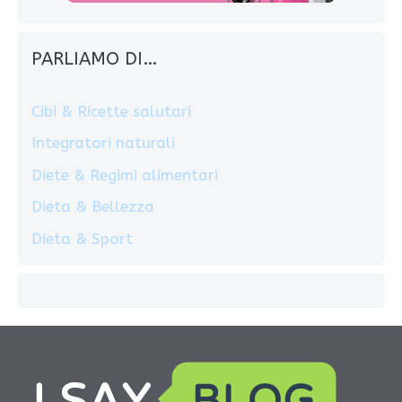
PARLIAMO DI…
Cibi & Ricette salutari
Integratori naturali
Diete & Regimi alimentari
Dieta & Bellezza
Dieta & Sport