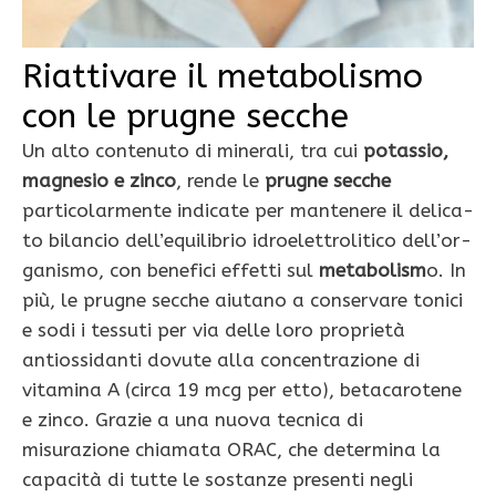
Riattivare il metabolismo
con le prugne secche
Un alto contenuto di minerali, tra cui
potassio,
magnesio e zinco
, rende le
prugne secche
particolarmente indicate per mantenere il delica­
to bilancio dell’equilibrio idroelettrolitico dell’or­
ganismo, con benefici effetti sul
metabolism
o. In
più, le prugne secche aiutano a conservare tonici
e sodi i tessuti per via delle loro proprietà
antiossi­danti dovute alla concentrazione di
vitamina A (circa 19 mcg per etto), betacarotene
e zinco. Grazie a una nuova tecnica di
misurazione chiama­ta ORAC, che determina la
capacità di tutte le so­stanze presenti negli