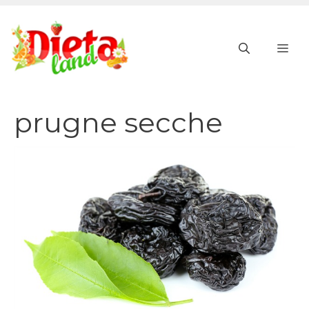
Vai
al
ME
contenuto
prugne secche