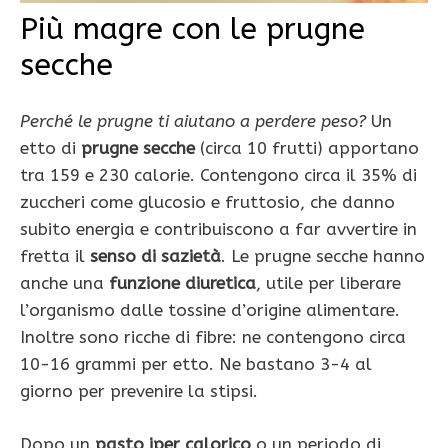
Più magre con le prugne
secche
Perché le prugne ti aiutano a perdere peso?
Un
etto di
prugne secche
(circa 10 frutti) apportano
tra 159 e 230 calorie. Contengono circa il 35% di
zuccheri come glucosio e fruttosio, che danno
subito energia e contribuiscono a far avvertire in
fretta il
senso di sazietà
. Le prugne secche hanno
anche una
funzione diuretica
, utile per liberare
l’organismo dalle tossine d’origine alimentare.
Inoltre sono ricche di fibre: ne contengono circa
10-16 grammi per etto. Ne bastano 3-4 al
giorno per prevenire la stipsi.
Dopo un
pasto iper calorico
o un periodo di