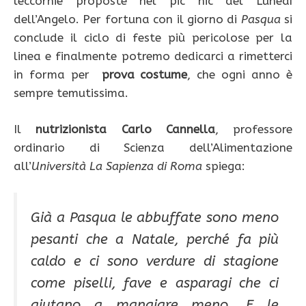
leccornie proposte nel pic nic del Lunedì
dell’Angelo. Per fortuna con il giorno di
Pasqua
si
conclude il ciclo di feste più pericolose per la
linea e finalmente potremo dedicarci a rimetterci
in forma per
prova costume
, che ogni anno è
sempre temutissima.
Il
nutrizionista Carlo Cannella
, professore
ordinario di Scienza dell’Alimentazione
all’
Università La Sapienza di Roma
spiega:
Già a Pasqua le abbuffate sono meno
pesanti che a Natale, perché fa più
caldo e ci sono verdure di stagione
come piselli, fave e asparagi che ci
aiutano a mangiare meno. E le