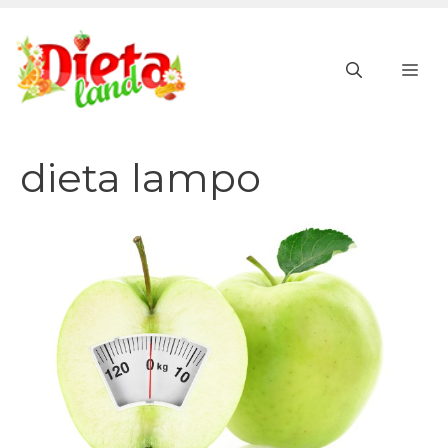
Vai
al
ME
contenuto
dieta lampo