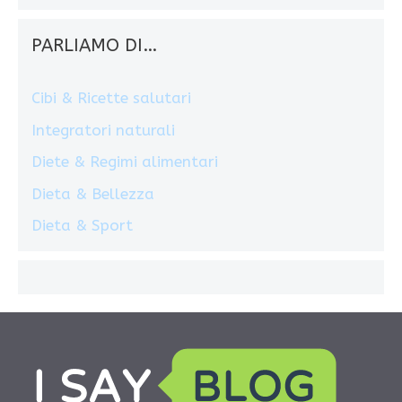
PARLIAMO DI…
Cibi & Ricette salutari
Integratori naturali
Diete & Regimi alimentari
Dieta & Bellezza
Dieta & Sport