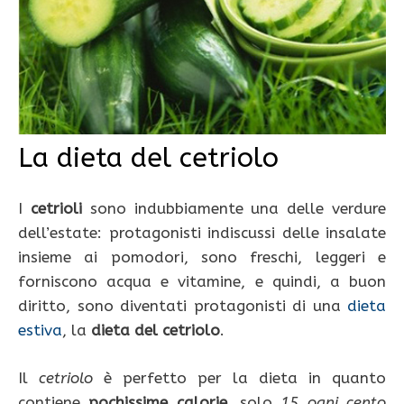
La dieta del cetriolo
I
cetrioli
sono indubbiamente una delle verdure
dell’estate: protagonisti indiscussi delle insalate
insieme ai pomodori, sono freschi, leggeri e
forniscono acqua e vitamine, e quindi, a buon
diritto, sono diventati protagonisti di una
dieta
estiva
, la
dieta del cetriolo
.
Il
cetriolo
è perfetto per la dieta in quanto
contiene
pochissime calorie
, solo
15 ogni cento