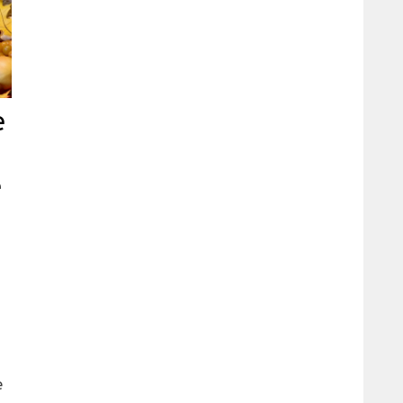
e
e
e