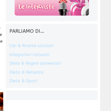
o
PARLIAMO DI…
e
le
Cibi & Ricette salutari
Integratori naturali
Diete & Regimi alimentari
Dieta & Bellezza
Dieta & Sport