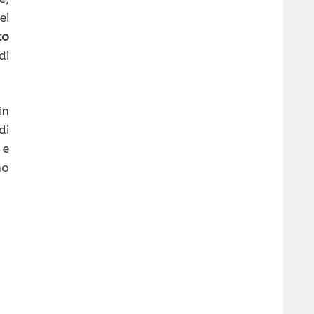
ei
co
di
in
di
 e
no