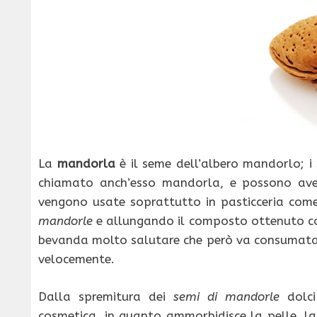
La
mandorla
è il seme dell’albero mandorlo; i
chiamato anch’esso mandorla, e possono ave
vengono usate soprattutto in pasticceria come
mandorle
e allungando il composto ottenuto con
bevanda molto salutare che però va consumata s
velocemente.
Dalla spremitura dei
semi di mandorle
dolci 
cosmetica, in quanto ammorbidisce la pelle, la