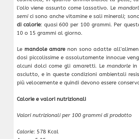
l’
olio
viene assunto come lassativo. Le
mandorl
semi
ci sono anche vitamine e sali minerali; son
di calorie
: quasi 600 per 100 grammi. Per ques
10 o 15 grammi al giorno.
Le
mandole amare
non sono adatte all’aliment
dosi piccolissime e assolutamente innocue vengo
alcuni dolci come gli amaretti. Le
mandorle
in 
asciutto, e in queste condizioni ambientali re
più velocemente e quindi devono essere conservat
Calorie e valori nutrizionali
Valori nutrizionali per 100 grammi di prodotto
Calorie
: 578 Kcal