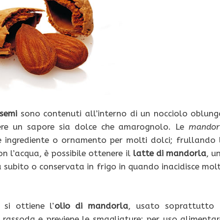
semi
sono contenuti all’interno di un nocciolo oblung
re un sapore sia dolce che amarognolo. Le
mandor
 ingrediente o ornamento per molti dolci; frullando 
 l’acqua, è possibile ottenere il
latte di mandorla
, u
ubito o conservata in frigo in quando inacidisce mol
si ottiene l’
olio di mandorla
, usato soprattutto 
 rassoda e previene le smagliature; per uso alimentar