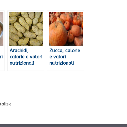
Arachidi,
Zucca, calorie
ri
calorie e valori
e valori
nutrizionali
nutrizionali
talizie