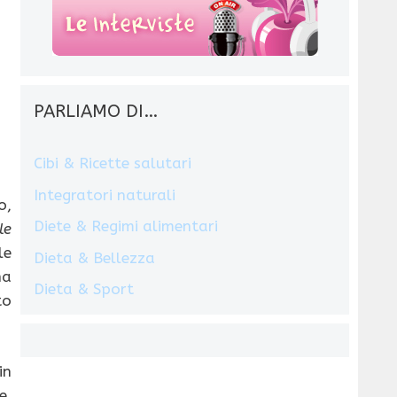
PARLIAMO DI…
Cibi & Ricette salutari
Integratori naturali
o,
Diete & Regimi alimentari
le
le
Dieta & Bellezza
na
Dieta & Sport
to
in
e,