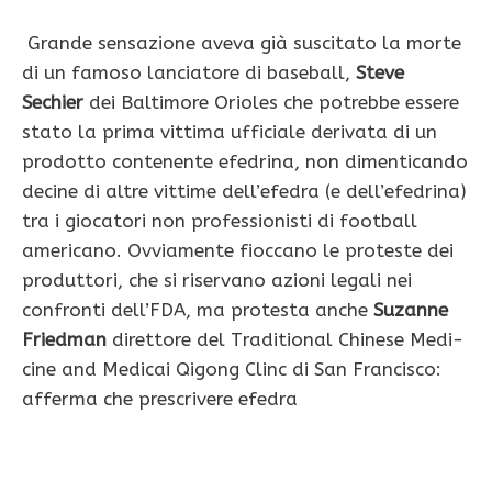
Grande sensazione aveva già su­scitato la morte
di un fa­moso lanciatore di baseball,
Steve
Sechier
dei Baltimore Orioles che potreb­be essere
stato la prima vittima ufficiale derivata di un
pro­dotto contenente efedri­na, non dimenticando
de­cine di altre vittime dell’e­fedra (e dell’efedrina)
tra i giocatori non professionisti di football
americano. Ovviamente fioccano le proteste dei
produttori, che si riservano azioni le­gali nei
confronti dell’FDA, ma protesta anche
Suzan­ne
Friedman
direttore del Traditional Chinese Medi­
cine and Medicai Qigong Clinc di San Francisco:
af­ferma che prescrivere efe­dra