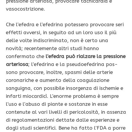
pressione arteriosa, provocare tachicardia e
vasocostrizione.
Che l’efedra e l’efedri­na potessero provocare seri
effetti avversi, in se­guito ad un loro uso il più
delle volte indiscriminato, non è certo una
novità; re­centemente altri studi hanno
confermato che
l’e­fedra può rialzare la pressione
arteriosa
; l’efedrina e la pseudoefedrina pos­
sono provocare, inoltre, spasmi delle arterie
coro­nariche e aumento della coagulazione
sanguigna, con possibile insorgenza di ischemie e
infarti miocardicì. L’enorme problema è sempre
l’uso e l’abuso di piante e sostanze in esse
contenute al vari livelli di pericolosità, in assenza
di regolamentazioni dettate dalle esperienze e
dagli studi scientifici. Bene ha fatto l’FDA a porre