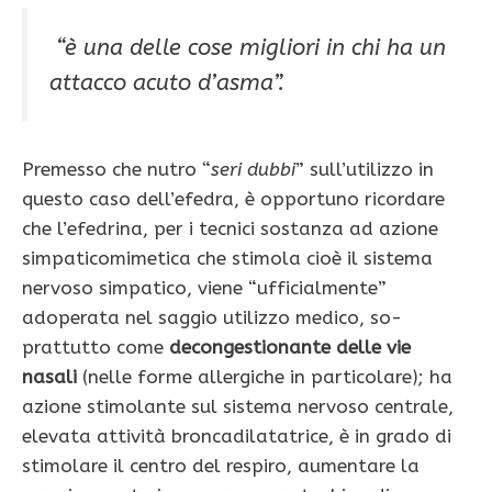
“è una delle cose mi­gliori in chi ha un
attacco acuto d’asma”.
Premesso che nutro “
seri dubbi
” sull’utilizzo in
questo caso dell’efedra, è opportuno ricordare
che l’efedrina, per i tecnici so­stanza ad azione
simpati­comimetica che stimola cioè il sistema
nervoso simpatico, viene “ufficial­mente”
adoperata nel saggio utilizzo medico, so­
prattutto come
deconge­stionante delle vie
nasali
(nelle forme allergiche in particolare); ha
azione sti­molante sul sistema ner­voso centrale,
elevata at­tività broncadilatatrice, è in grado di
stimolare il cen­tro del respiro, aumentare la