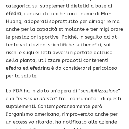
categorica sui supplementi diete­tici a base di
efedra
, cono­sciuta anche con il nome di Ma-
Huang, adoperati soprattutto per dimagrire ma
anche per la capacità stimolante e per migliora­re
le prestazioni sportive. Poiché, in seguito ad at­
tente valutazioni scientifiche sui benefici, sui
rischi e sugli effetti avversi ri­portate dall’uso
della pian­ta, utilizzare prodotti con­tenenti
efedra ed efedrina
è da considerarsi pericolo­so
per la salute.
La FDA ha iniziato un’opera di “
sensi­bilizzazione
“‘
e di “
messa in allerta
” tra i consuma­tori di questi
supplementi. Contemporaneamente però
l’organismo america­no, rimproverato anche per
un eccessivo ritardo, ha notificato alle aziende