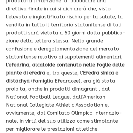
produttrici l’intenzione di pubblicare una
direttiva finale in cui si dichiarerà che, visto
l’elevato e ingiustificato rischio per la salute, la
vendita in tutto il territorio statunitense di tali
prodotti sarà vietata a 60 giorni dalla pubblica­
zione della lettera stessa. Nella grande
confusione e deregolamentazione del mercato
statunitense relativo ai supplementi ali­mentari,
l’efedrina, alca­loide contenuto nelle fo­glie delle
piante di efedra
e, tra queste,
l’Efedra sini­ca e
distachya
(famiglia Efedracee), era già stata
proibita, anche in prodotti dimagranti, dal
Natíonal Football League, dall’A­merican
National Colle­giate Athietic Association e,
ovviamente, dal Comi­tato Olimpico Internazio­
nale, in virtù del suo utiliz­zo come stimolante
per migliorare le prestazioni atletiche.