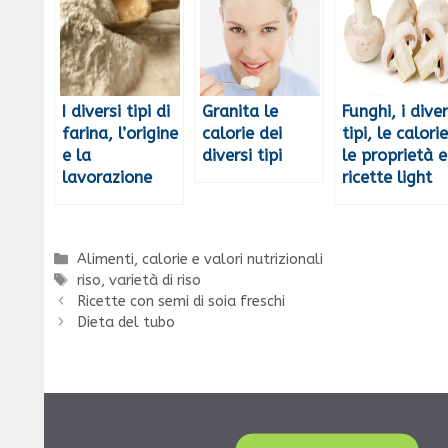
I diversi tipi di
Granita le
Funghi, i diver
farina, l’origine
calorie dei
tipi, le calorie
e la
diversi tipi
le proprietà e
lavorazione
ricette light
Categorie
Alimenti, calorie e valori nutrizionali
Tag
riso
,
varietà di riso
Ricette con semi di soia freschi
Dieta del tubo