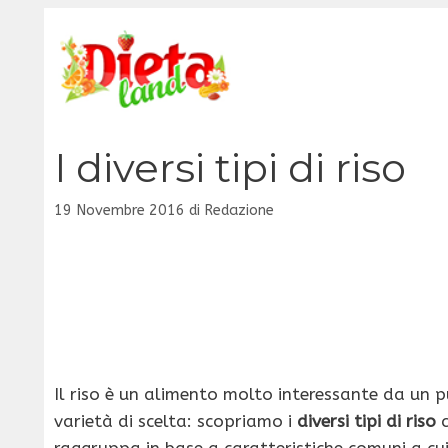
Vai
al
contenuto
I diversi tipi di riso
19 Novembre 2016
di
Redazione
Il riso è un alimento molto interessante da un p
varietà di scelta: scopriamo i
diversi tipi di riso
c
raggruppa in base a caratteristiche comuni a cui