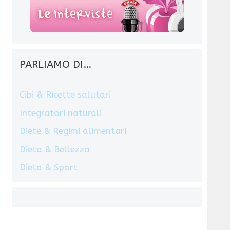
PARLIAMO DI…
Cibi & Ricette salutari
Integratori naturali
Diete & Regimi alimentari
Dieta & Bellezza
Dieta & Sport