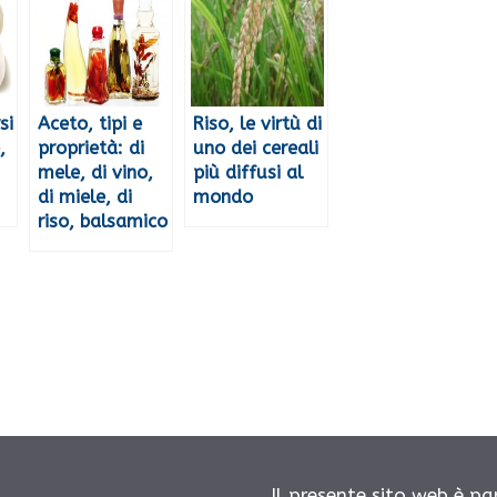
si
Aceto, tipi e
Riso, le virtù di
,
proprietà: di
uno dei cereali
mele, di vino,
più diffusi al
di miele, di
mondo
riso, balsamico
Il presente sito web è pa