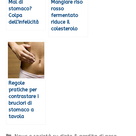
Mal di
Mangiare riso
stomaco?
rosso
Colpa
fermentato
dell’infelicità
riduce il
colesterolo
Regole
pratiche per
contrastare i
bruciori di
stomaco a
tavola
Categorie
News e società su diete & perdita di peso