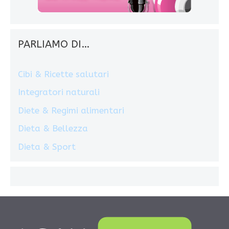
PARLIAMO DI…
Cibi & Ricette salutari
Integratori naturali
Diete & Regimi alimentari
Dieta & Bellezza
Dieta & Sport