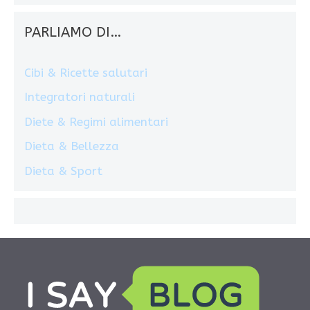
PARLIAMO DI…
Cibi & Ricette salutari
Integratori naturali
Diete & Regimi alimentari
Dieta & Bellezza
Dieta & Sport