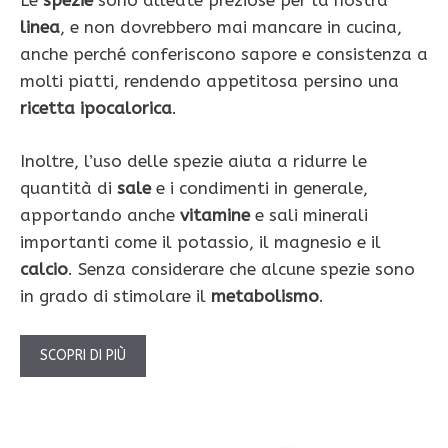
Le
spezie
sono alleate preziose per la nostra
linea
, e non dovrebbero mai mancare in cucina,
anche perché conferiscono sapore e consistenza a
molti piatti, rendendo appetitosa persino una
ricetta ipocalorica
.
Inoltre, l’uso delle spezie aiuta a ridurre le
quantità di
sale
e i condimenti in generale,
apportando anche
vitamine
e sali minerali
importanti come il potassio, il magnesio e il
calcio
. Senza considerare che alcune spezie sono
in grado di stimolare il
metabolismo
.
SCOPRI DI PIÙ