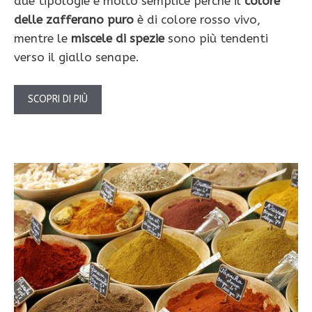
due tipologie è molto semplice perchè il
colore
delle zafferano puro
è di colore rosso vivo,
mentre le
miscele di spezie
sono più tendenti
verso il giallo senape.
SCOPRI DI PIÙ