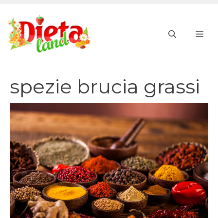
Vai
al
ME
contenuto
spezie brucia grassi