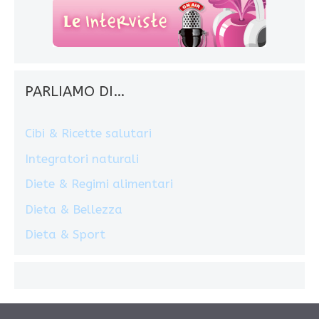
PARLIAMO DI…
Cibi & Ricette salutari
Integratori naturali
Diete & Regimi alimentari
Dieta & Bellezza
Dieta & Sport