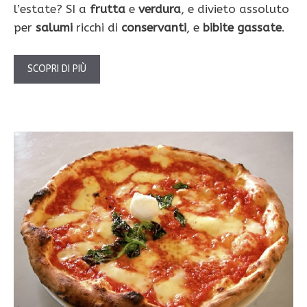
l’estate? SI a
frutta
e
verdura
, e divieto assoluto
per
salumi
ricchi di
conservanti
, e
bibite gassate
.
SCOPRI DI PIÙ