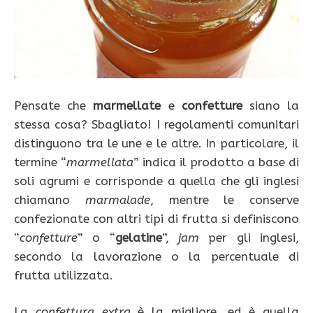
Pensate che
marmellate
e
confetture
siano la
stessa cosa? Sbagliato! I regolamenti comunitari
distinguono tra le une e le altre. In particolare, il
termine “
marmellata
” indica il prodotto a base di
soli agrumi e corrisponde a quella che gli inglesi
chiamano
marmalade
, mentre le conserve
confezionate con altri tipi di frutta si definiscono
“
confetture
” o “
gelatine
”,
jam
per gli inglesi,
secondo la lavorazione o la percentuale di
frutta utilizzata.
La
confettura extra
è la migliore, ed è quella