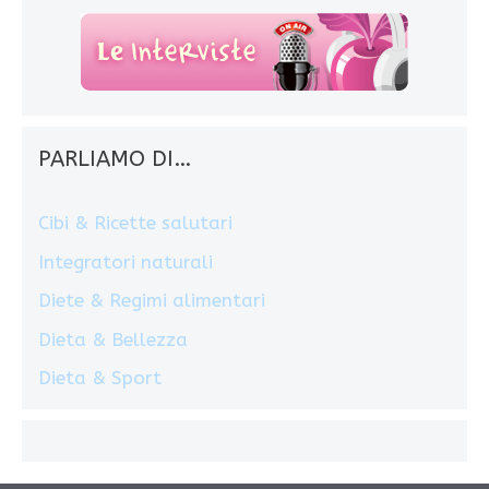
PARLIAMO DI…
Cibi & Ricette salutari
Integratori naturali
Diete & Regimi alimentari
Dieta & Bellezza
Dieta & Sport