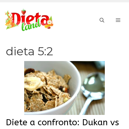
Vai
al
ME
contenuto
dieta 5:2
Diete a confronto: Dukan vs