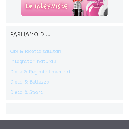
PARLIAMO DI…
Cibi & Ricette salutari
Integratori naturali
Diete & Regimi alimentari
Dieta & Bellezza
Dieta & Sport