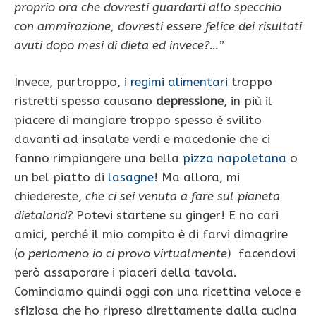
proprio ora che dovresti guardarti allo specchio
con ammirazione, dovresti essere felice dei risultati
avuti dopo mesi di dieta ed invece?…”
Invece, purtroppo, i
regimi alimentari
troppo
ristretti spesso causano
depressione
, in più il
piacere di mangiare troppo spesso è svilito
davanti ad insalate verdi e macedonie che ci
fanno rimpiangere una bella
pizza napoletana
o
un bel piatto di
lasagne
! Ma allora, mi
chiedereste,
che ci sei venuta a fare sul pianeta
dietaland?
Potevi startene su ginger! E no cari
amici, perché il mio compito è di farvi dimagrire
(
o perlomeno io ci provo virtualmente
) facendovi
però assaporare i piaceri della tavola.
Cominciamo quindi oggi con una ricettina veloce e
sfiziosa che ho ripreso direttamente dalla cucina