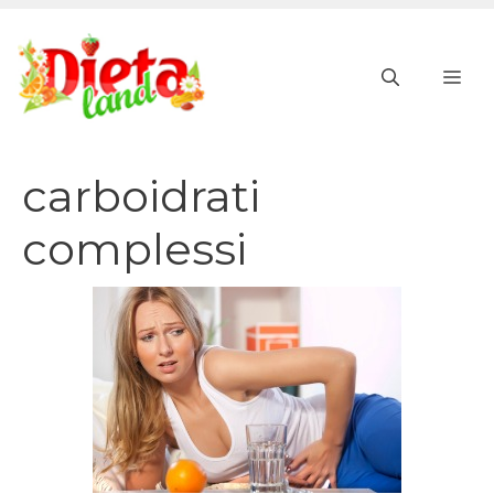
Vai
al
ME
contenuto
carboidrati
complessi