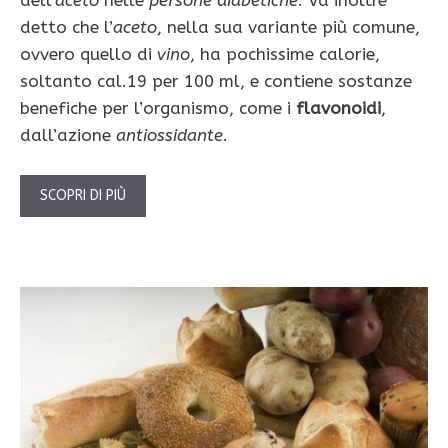
dell’
aceto
nelle
persone diabetiche
. Va inoltre
detto che l’
aceto
, nella sua variante più comune,
ovvero quello di
vino
, ha pochissime calorie,
soltanto cal.19 per 100 ml, e contiene sostanze
benefiche per l’organismo, come i
flavonoidi
,
dall’azione
antiossidante
.
SCOPRI DI PIÙ