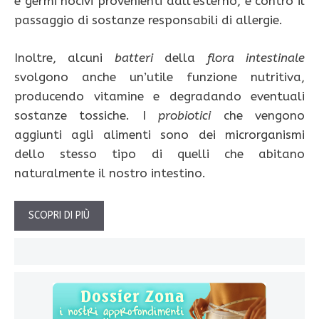
e germi nocivi provenienti dall’esterno, e contro il
passaggio di sostanze responsabili di allergie.
Inoltre, alcuni
batteri
della
flora
intestinale
svolgono anche un’utile funzione nutritiva,
producendo vitamine e degradando eventuali
sostanze tossiche. I
probiotici
che vengono
aggiunti agli alimenti sono dei microrganismi
dello stesso tipo di quelli che abitano
naturalmente il nostro intestino.
SCOPRI DI PIÙ