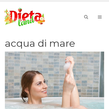
Vai
al
ME
contenuto
acqua di mare