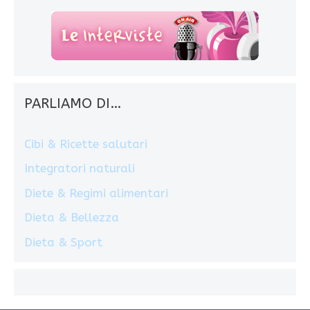
PARLIAMO DI…
Cibi & Ricette salutari
Integratori naturali
Diete & Regimi alimentari
Dieta & Bellezza
Dieta & Sport