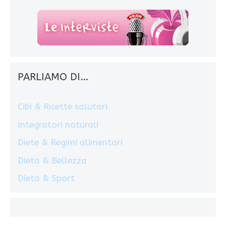
PARLIAMO DI…
Cibi & Ricette salutari
Integratori naturali
Diete & Regimi alimentari
Dieta & Bellezza
Dieta & Sport