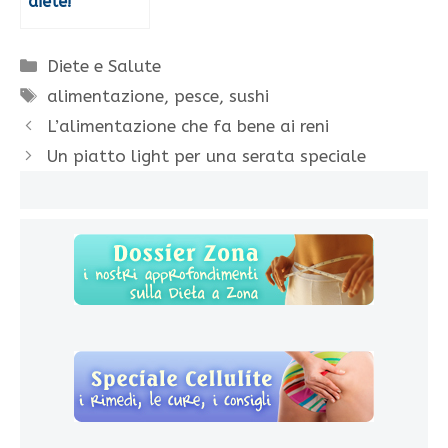
diete!
Categorie
Diete e Salute
Tag
alimentazione
,
pesce
,
sushi
L’alimentazione che fa bene ai reni
Un piatto light per una serata speciale