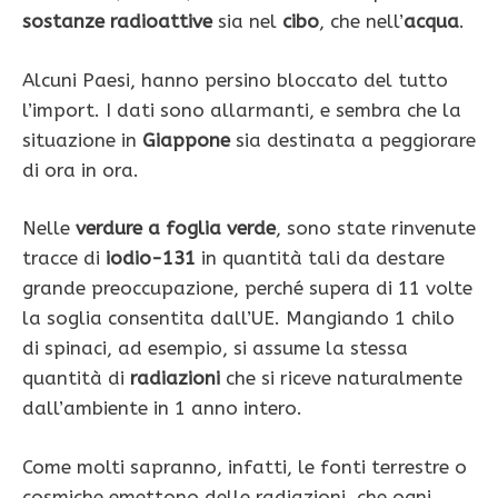
sostanze radioattive
sia nel
cibo
, che nell’
acqua
.
Alcuni Paesi, hanno persino bloccato del tutto
l’import. I dati sono allarmanti, e sembra che la
situazione in
Giappone
sia destinata a peggiorare
di ora in ora.
Nelle
verdure a foglia verde
, sono state rinvenute
tracce di
iodio-131
in quantità tali da destare
grande preoccupazione, perché supera di 11 volte
la soglia consentita dall’UE. Mangiando 1 chilo
di spinaci, ad esempio, si assume la stessa
quantità di
radiazioni
che si riceve naturalmente
dall’ambiente in 1 anno intero.
Come molti sapranno, infatti, le fonti terrestre o
cosmiche emettono delle radiazioni, che ogni