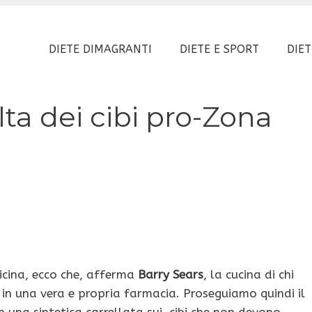
DIETE DIMAGRANTI
DIETE E SPORT
DIET
lta dei cibi pro-Zona
icina, ecco che, afferma
Barry Sears
, la cucina di chi
in una vera e propria farmacia. Proseguiamo quindi il
 una sintetica carrellata sui cibi che non devono