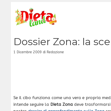
Vai
al
contenuto
Dossier Zona: la sce
1 Dicembre 2009
di
Redazione
Se il cibo funziona come una vera e propria med
intende seguire la
Dieta Zona
deve trasformarsi 
nostro
dossier di approfondimento sulla Zona
con