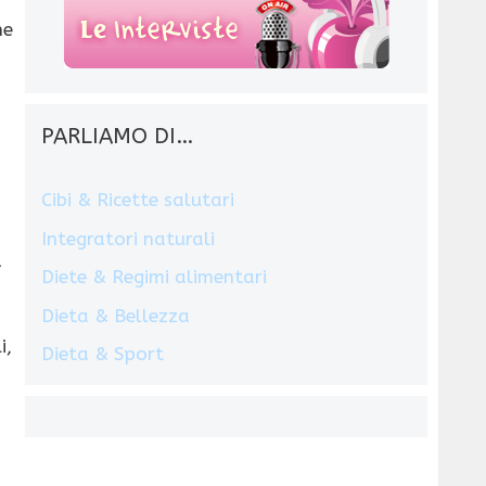
he
PARLIAMO DI…
Cibi & Ricette salutari
Integratori naturali
a
Diete & Regimi alimentari
Dieta & Bellezza
i,
Dieta & Sport