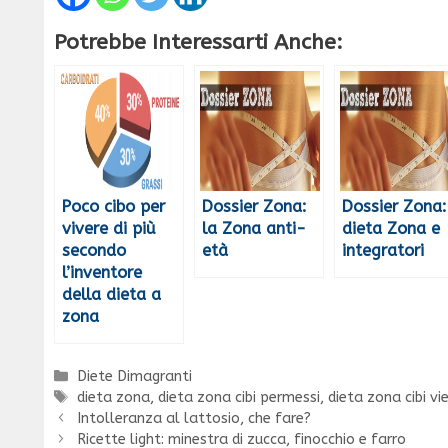
Potrebbe Interessarti Anche:
Poco cibo per
Dossier Zona:
Dossier Zona:
vivere di più
la Zona anti-
dieta Zona e
secondo
età
integratori
l’inventore
della dieta a
zona
Categorie
Diete Dimagranti
Tag
dieta zona
,
dieta zona cibi permessi
,
dieta zona cibi vi
Intolleranza al lattosio, che fare?
Ricette light: minestra di zucca, finocchio e farro