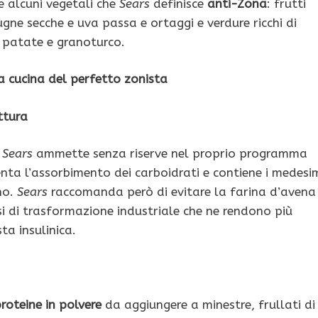
e alcuni vegetali che
Sears
definisce
anti-Zona
: frutti
gne secche e uva passa e ortaggi e verdure ricchi di
, patate e granoturco.
a cucina del perfetto zonista
ttura
 Sears
ammette senza riserve nel proprio programma
llenta l’assorbimento dei carboidrati e contiene i medesi
rno.
Sears
raccomanda però di evitare la farina d’avena
i di trasformazione industriale che ne rendono più
ta insulinica.
roteine in polvere
da aggiungere a minestre, frullati di