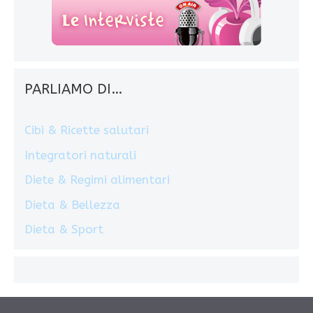
PARLIAMO DI…
Cibi & Ricette salutari
Integratori naturali
Diete & Regimi alimentari
Dieta & Bellezza
Dieta & Sport