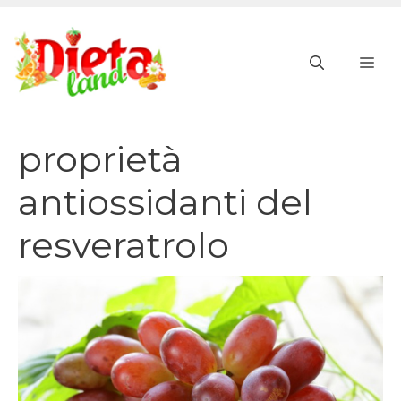
Vai
al
ME
contenuto
proprietà
antiossidanti del
resveratrolo