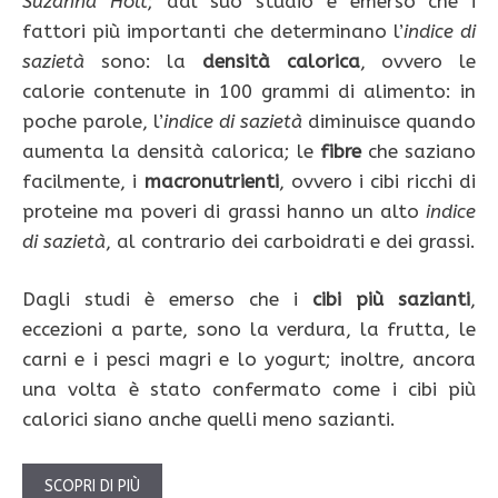
Suzanna Holt
; dal suo studio è emerso che i
fattori più importanti che determinano l’
indice di
sazietà
sono: la
densità calorica
, ovvero le
calorie contenute in 100 grammi di alimento: in
poche parole, l’
indice di sazietà
diminuisce quando
aumenta la densità calorica; le
fibre
che saziano
facilmente, i
macronutrienti
, ovvero i cibi ricchi di
proteine ma poveri di grassi hanno un alto
indice
di sazietà
, al contrario dei carboidrati e dei grassi.
Dagli studi è emerso che i
cibi più sazianti
,
eccezioni a parte, sono la verdura, la frutta, le
carni e i pesci magri e lo yogurt; inoltre, ancora
una volta è stato confermato come i cibi più
calorici siano anche quelli meno sazianti.
SCOPRI DI PIÙ