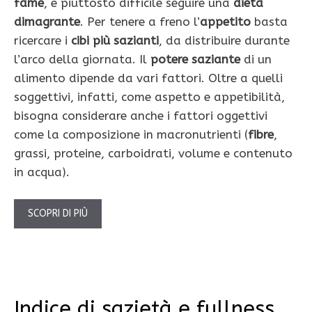
fame
, è piuttosto difficile seguire una
dieta
dimagrante
. Per tenere a freno l’
appetito
basta
ricercare i
cibi più sazianti
, da distribuire durante
l’arco della giornata. Il
potere saziante
di un
alimento dipende da vari fattori. Oltre a quelli
soggettivi, infatti, come aspetto e appetibilità,
bisogna considerare anche i fattori oggettivi
come la composizione in macronutrienti (
fibre
,
grassi, proteine, carboidrati, volume e contenuto
in acqua).
SCOPRI DI PIÙ
Indice di sazietà e fullness