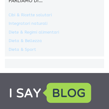
PARLIAMO DI…
Cibi & Ricette salutari
Integratori naturali
Diete & Regimi alimentari
Dieta & Bellezza
Dieta & Sport