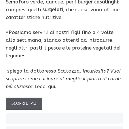
Semaforo ver­de, dunque, per i
burger casalinghi
:
compresi quelli
surgelati
, che conservano ottime
ca­ratteristiche nutritive.
«Possiamo servirli ai nostri figli fino a 4 volte
alla settimana, stan­do attenti ad introdurre
negli altri pasti il pe­sce e le proteine vegetali dei
legumi»
spie­ga la dottoressa Scatozza.
Incuriosita?
Vuoi
scoprire come cucinare al meglio il piatto di carne
più sfizioso?
Leggi qui.
SCOPRI DI PIÙ