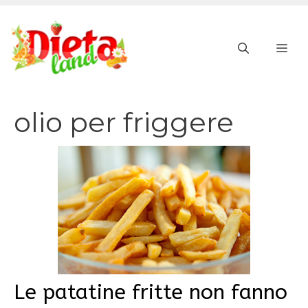
Vai
al
ME
contenuto
olio per friggere
Le patatine fritte non fanno