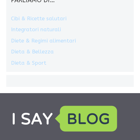
PARLIAMO DI…
Cibi & Ricette salutari
Integratori naturali
Diete & Regimi alimentari
Dieta & Bellezza
Dieta & Sport