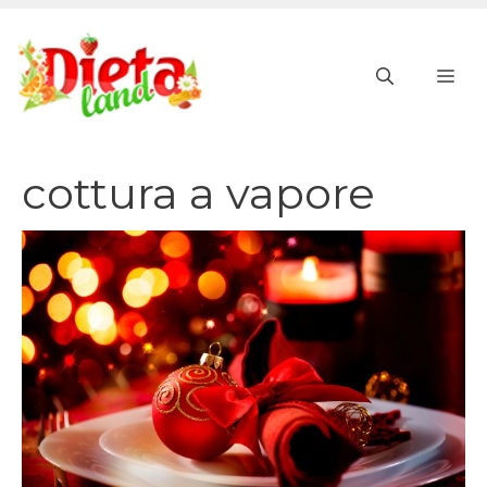
Vai
al
ME
contenuto
cottura a vapore