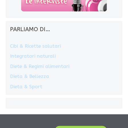
PARLIAMO DI…
Cibi & Ricette salutari
Integratori naturali
Diete & Regimi alimentari
Dieta & Bellezza
Dieta & Sport