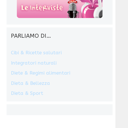
PARLIAMO DI…
Cibi & Ricette salutari
Integratori naturali
Diete & Regimi alimentari
Dieta & Bellezza
Dieta & Sport