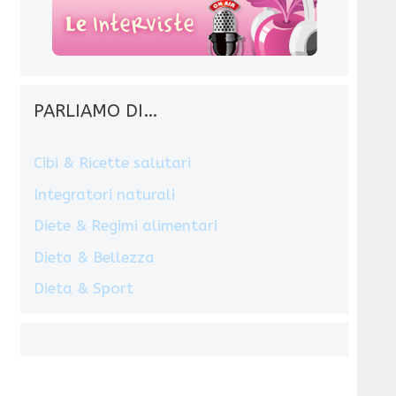
PARLIAMO DI…
Cibi & Ricette salutari
Integratori naturali
Diete & Regimi alimentari
Dieta & Bellezza
Dieta & Sport