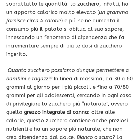
soprattutto le quan­tità: lo zucchero, infatti, ha
un apporto calorico molto elevato (
un grammo
for­nisce circa 4 calorie
) e più se ne aumenta il
consumo più il palato si abitua al suo sapore,
innescando un fenomeno di di­pendenza che fa
incrementare sempre di più le dosi di zucchero
ingerito.
Quanto zucchero possiamo dunque per­mettere a
bambini e ragazzi?
In linea di massima, da 30 a 60
grammi al giorno per i più piccoli, e fino a 70/80
grammi per gli adolescenti, cercando in ogni caso
di privilegiare lo zucchero più “naturale”, ovvero
quello
grezzo integrale di canna
: oltre alle
calorie, questo zucchero contie­ne anche preziosi
nutrienti e ha un sapo­re più naturale, che non
crea dipendenza dal dolce.
Bianco o scuro?
La