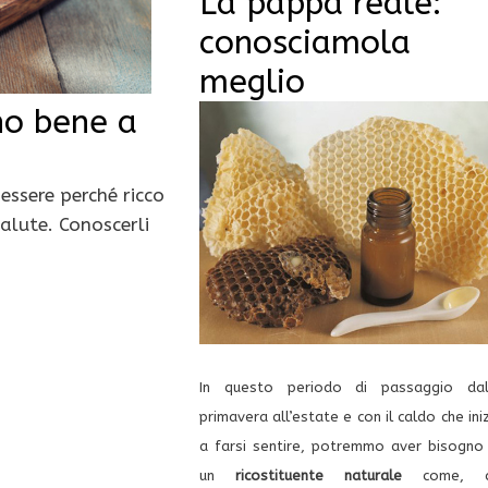
La pappa reale:
conosciamola
meglio
no bene a
essere perché ricco
salute. Conoscerli
In questo periodo di passaggio dal
primavera all’estate e con il caldo che ini
a farsi sentire, potremmo aver bisogno 
un
ricostituente naturale
come, 