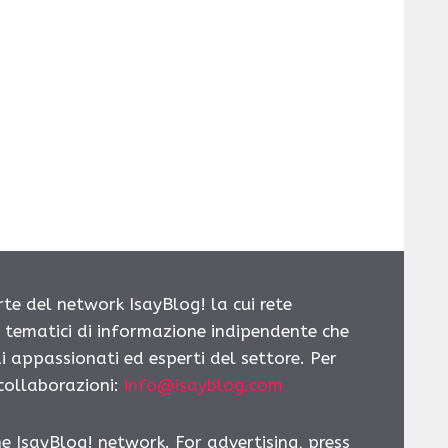
rte del network IsayBlog! la cui rete
i tematici di informazione indipendente che
i appassionati ed esperti del settore. Per
 collaborazioni:
info@isayblog.com
he IsayBlog! network. For advertising, press