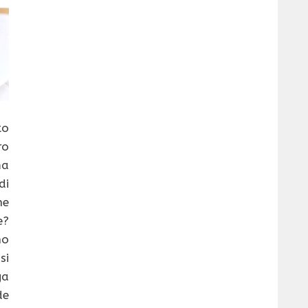
to
ro
ma
di
ne
e?
no
si
ga
de