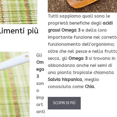
Tutti sappiamo quali sono le
proprietà benefiche degli
acidi
limenti più
grassi Omega 3
e della loro
importante funzione nel corrett
funzionamento dell’organismo;
oltre che nel pesce e nella frutt
Gli
secca, gli
Omega 3
si trovano in
Om
abbondanza anche nei semi di
ega
una pianta tropicale chiamata
3
Salvia
hispanica
, meglio
son
conosciuta come
Chia
.
o
imp
SCOPRI DI PIÙ
ort
anti