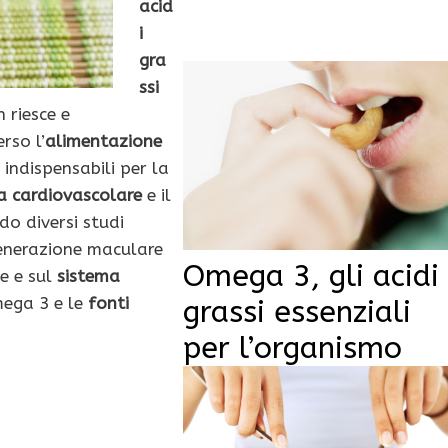
acid
i
gra
ssi
 riesce e
rso l’
alimentazione
 indispensabili per la
a cardiovascolare
e il
do diversi studi
generazione maculare
Omega 3, gli acidi
ve e sul
sistema
mega 3 e le
fonti
grassi essenziali
per l’organismo