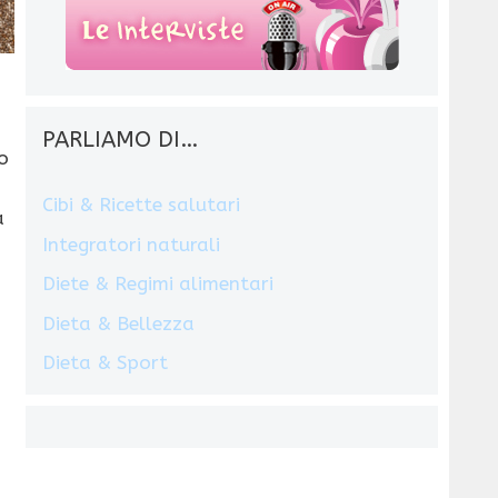
PARLIAMO DI…
o
Cibi & Ricette salutari
a
Integratori naturali
Diete & Regimi alimentari
Dieta & Bellezza
Dieta & Sport