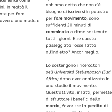
licemente come
abbiamo detto che non c’è
i, in realtà il
bisogno di iscriversi in palestra
te per fare
per
fare movimento
, sono
 davvero una moda e
sufficienti 20 minuti di
camminata
a ritmo sostenuto
tutti i giorni. E se questa
passeggiata fosse fatta
all’indietro? Ancor meglio.
Lo sostengono i ricercatori
dell’Università Stellenbosch (Sud
Africa)
dopo aver analizzato in
uno studio il movimento.
Quest’attività, infatti, permette
di sfruttare i benefici della
marcia,
favorisce la
perdita di