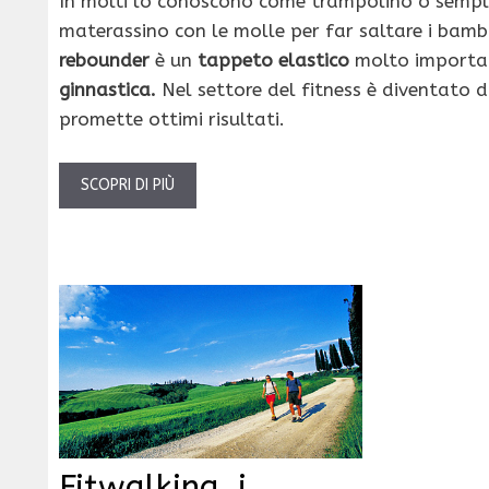
In molti lo conoscono come trampolino o semp
materassino con le molle per far saltare i bambin
rebounder
è un
tappeto elastico
molto importan
ginnastica.
Nel settore del fitness è diventato
promette ottimi risultati.
SCOPRI DI PIÙ
Fitwalking, i