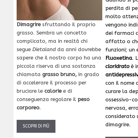
perdita di p
molto attenz
Dimagrire
sfruttando il proprio
vengono indi
grasso. Sembra un concetto
dei farmaci 
complicato, ma in realtà chi
affatto o ch
segue
Dietaland
da anni dovrebbe
funzioni; un
sapere che il nostro corpo ha una
Fluoxetina
. 
piccola riserva di una sostanza
cloridrato
è i
chiamata
grasso bruno,
in grado
antidepressi
di accelerare il processo per
con il nome 
bruciare le
calorie
e di
curare la dep
conseguenza regolare il
peso
ossessivo-con
corporeo
.
nervosa, er
considerato
dimagrire.
SCOPRI DI PIÙ