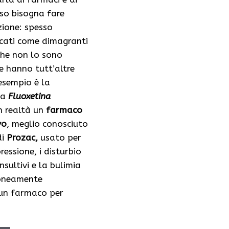
eso bisogna fare
ione: spesso
cati come dimagranti
che non lo sono
e hanno tutt’altre
 esempio è la
La
Fluoxetina
n realtà un
farmaco
vo
, meglio conosciuto
di
Prozac,
usato per
ressione, i disturbio
sultivi e la bulimia
roneamente
 un farmaco per