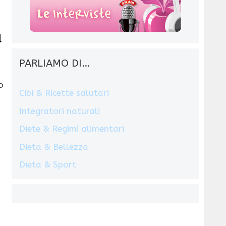
a
PARLIAMO DI…
o
Cibi & Ricette salutari
Integratori naturali
Diete & Regimi alimentari
Dieta & Bellezza
Dieta & Sport