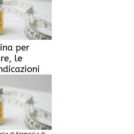
ina per
re, le
ndicazioni
rla di farmaci e di