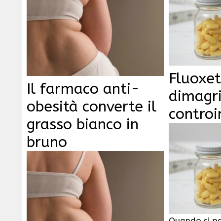
Fluoxet
Il farmaco anti-
dimagri
obesità converte il
controi
grasso bianco in
bruno
Quando si pa